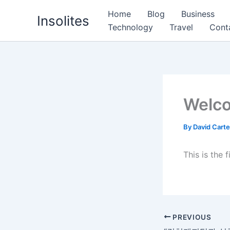
Skip
Home
Blog
Business
Insolites
to
Technology
Travel
Cont
content
Welco
By
David Cart
This is the 
PREVIOUS