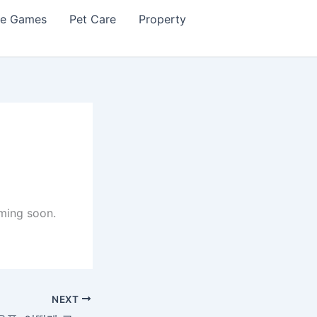
ne Games
Pet Care
Property
oming soon.
NEXT