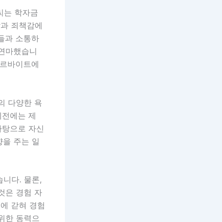
A씨는 학자금
감과 죄책감에
람들과 소통하
 연마했습니
 아르바이트에
의 다양한 욕
예전에는 제
바탕으로 자신
향을 주는 일
니다. 물론,
것은 경험 자
에 갇혀 경험
 위한 동력으