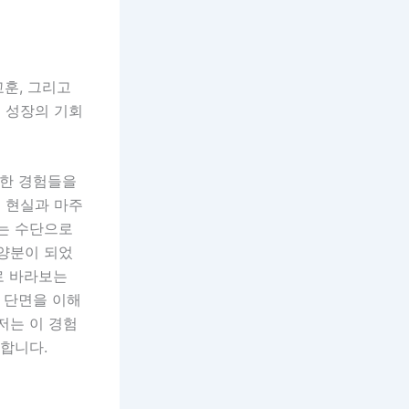
교훈, 그리고
 성장의 기회
못한 경험들을
 현실과 마주
버는 수단으로
자양분이 되었
로 바라보는
 단면을 이해
저는 이 경험
 합니다.