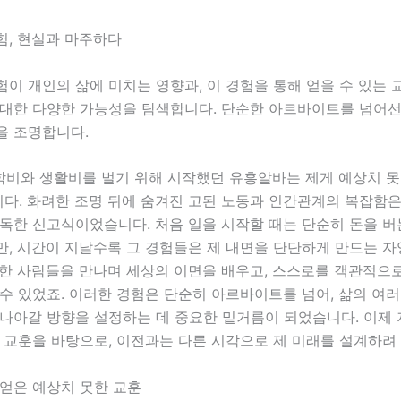
험, 현실과 마주하다
이 개인의 삶에 미치는 영향과, 이 경험을 통해 얻을 수 있는 
 대한 다양한 가능성을 탐색합니다. 단순한 아르바이트를 넘어선
을 조명합니다.
 학비와 생활비를 벌기 위해 시작했던 유흥알바는 제게 예상치 
다. 화려한 조명 뒤에 숨겨진 고된 노동과 인간관계의 복잡함은
혹독한 신고식이었습니다. 처음 일을 시작할 때는 단순히 돈을 
만, 시간이 지날수록 그 경험들은 제 내면을 단단하게 만드는 
양한 사람들을 만나며 세상의 이면을 배우고, 스스로를 객관적으
수 있었죠. 이러한 경험은 단순히 아르바이트를 넘어, 삶의 여러
나아갈 방향을 설정하는 데 중요한 밑거름이 되었습니다. 이제 
 교훈을 바탕으로, 이전과는 다른 시각으로 제 미래를 설계하려
 얻은 예상치 못한 교훈