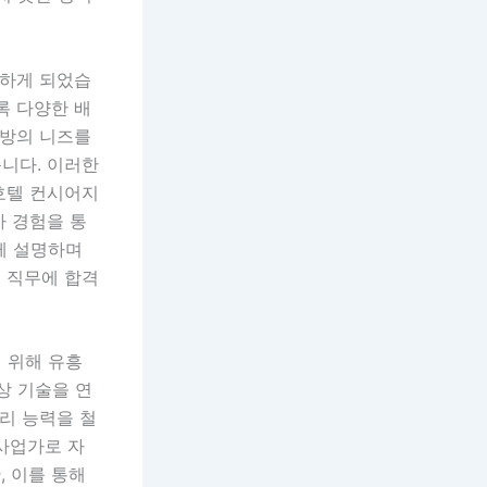
일하게 되었습
록 다양한 배
대방의 니즈를
니다. 이러한
호텔 컨시어지
바 경험을 통
께 설명하며
 직무에 합격
기 위해 유흥
상 기술을 연
리 능력을 철
 사업가로 자
, 이를 통해