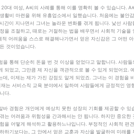
 20대 여성, A씨의 사례를 통해 이를 명확히 볼 수 있습니다. 
 생활비 마련을 위해 유흥업소에서 일했습니다. 처음에는 불안
 시간이 지나면서 그녀는 놀라운 변화를 겪게 됩니다. 낯선 사
감정을 조절하고, 때로는 거절하는 법을 배우면서 사회적 기술을
 경제적 어려움을 스스로 해결해나가면서 얻은 자신감은 그 어떤
힘든 것이었습니다.
험을 통해 단순히 돈을 번 것 이상을 얻었다고 말합니다. 사람들
 되었고, 그만큼 제 자신을 객관적으로 볼 수 있게 되었어요. 
데, 이제는 제가 가진 강점도 알게 되었죠. 그녀는 이 경험을 
 현재는 서비스직 교육 분야에서 일하며 사람들에게 긍정적인 영
니다.
바 경험은 개인에게 예상치 못한 성장의 기회를 제공할 수 있습
겪는 어려움과 위험성을 간과해서는 안 됩니다. 하지만 중요한 
경험을 어떻게 해석하고 활용하느냐입니다. 부정적인 사회적 편견
폄하하기보다는, 그 안에서 얻은 교훈과 자산을 발굴하여 미래를