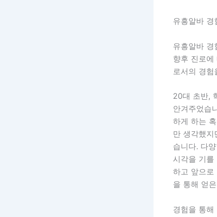
유흥알바 경
유흥알바 경험
향후 진로에
로서의 경험
20대 초반,
안겨주었습니
하게 하는 
만 생각했지
습니다. 다
시각을 기를 
하고 앞으로 
을 통해 얻은
경험을 통해