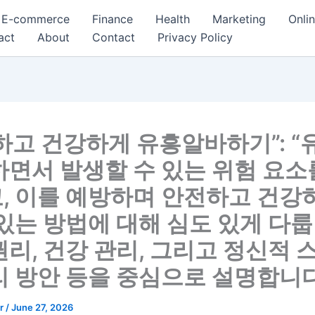
E-commerce
Finance
Health
Marketing
Onli
act
About
Contact
Privacy Policy
하고 건강하게 유흥알바하기”: “
하면서 발생할 수 있는 위험 요소
, 이를 예방하며 안전하고 건강
 있는 방법에 대해 심도 있게 다룹
권리, 건강 관리, 그리고 정신적 
리 방안 등을 중심으로 설명합니다.
er
/
June 27, 2026