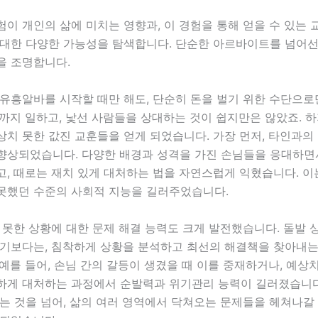
이 개인의 삶에 미치는 영향과, 이 경험을 통해 얻을 수 있는 
 대한 다양한 가능성을 탐색합니다. 단순한 아르바이트를 넘어선
을 조명합니다.
 유흥알바를 시작할 때만 해도, 단순히 돈을 벌기 위한 수단으
까지 일하고, 낯선 사람들을 상대하는 것이 쉽지만은 않았죠. 
치 못한 값진 교훈들을 얻게 되었습니다. 가장 먼저, 타인과의
향상되었습니다. 다양한 배경과 성격을 가진 손님들을 응대하면
고, 때로는 재치 있게 대처하는 법을 자연스럽게 익혔습니다. 
못했던 수준의 사회적 지능을 길러주었습니다.
 못한 상황에 대한 문제 해결 능력도 크게 발전했습니다. 돌발 
하기보다는, 침착하게 상황을 분석하고 최선의 해결책을 찾아내는
예를 들어, 손님 간의 갈등이 생겼을 때 이를 중재하거나, 예상
하게 대처하는 과정에서 순발력과 위기관리 능력이 길러졌습니다
는 것을 넘어, 삶의 여러 영역에서 닥쳐오는 문제들을 헤쳐나갈