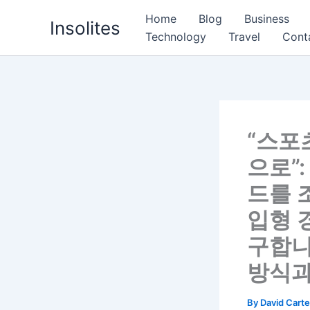
Skip
Home
Blog
Business
Insolites
to
Technology
Travel
Cont
content
“스포
으로”
드를 
입형 
구합니
방식과
By
David Cart