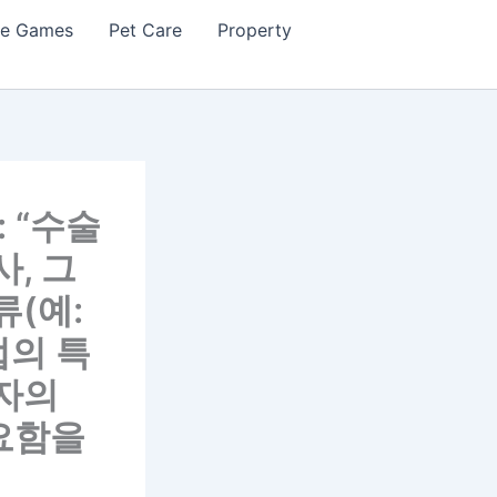
ne Games
Pet Care
Property
 “수술
, 그
류(예:
법의 특
환자의
요함을