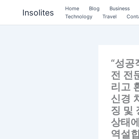
Skip
Home
Blog
Business
Insolites
to
Technology
Travel
Cont
content
“성공
전 전
리고 
신경 
징 및
상태에
역설합