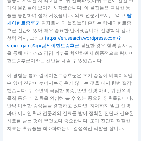
통증이 시작된 지 약 3일 후, 귀 안쪽과 귓바퀴 주변에 쌀알 크
기의 물집들이 보이기 시작했습니다. 이 물집들은 극심한 통
증을 동반하며 점차 커졌습니다. 의료 전문가로서, 그리고
람
세이헌트증후군
환자로서 이 물집들의 존재는 람세이헌트증
후군 진단에 있어 매우 중요한 단서였습니다. 신경학적 검사,
청력 검사, 그리고
https://en.search.wordpress.com/?
src=organic&q=람세이헌트증후군
필요한 경우 혈액 검사 등
을 통해 바이러스 감염 여부를 확인하면서 최종적으로 람세이
헌트증후군이라는 진단을 내릴 수 있었습니다.
이 경험을 통해 람세이헌트증후군은 초기 증상이 비특이적일
수 있어 진단이 늦어지는 경우가 많다는 것을 다시 한번 절감
했습니다. 귀 주변의 극심한 통증, 안면 신경 마비, 귀 안쪽의
물집 등은 이 질환을 의심해 볼 수 있는 중요한 징후들입니다.
만약 이러한 증상들을 경험하고 있다면, 지체하지 말고 신경
과나 이비인후과 전문의의 진료를 받아 정확한 진단과 신속한
치료를 받는 것이 무엇보다 중요합니다. 조기 진단과 적절한
치료는 후유증을 최소화하는 데 결정적인 역할을 합니다.