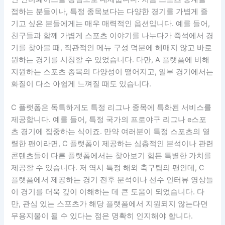
접하는 분들이나, 특정 종목보다는 다양한 경기를 가볍게 즐
기고 싶은 분들에게는 매우 매력적인 옵션입니다. 예를 들어,
친구들과 함께 가볍게 스포츠 이야기를 나누다가 즉석에서 경
기를 찾아볼 때, 직관적인 메뉴 구성 덕분에 헤매지 않고 바로
원하는 경기를 시청할 수 있었습니다. 다만, A 플랫폼에 비해
지원하는 스포츠 종목의 다양성이 떨어지고, 일부 경기에서는
화질이 다소 아쉽게 느껴질 때도 있습니다.
C 플랫폼은 독특하게도 특정 리그나 종목에 특화된 서비스를
제공합니다. 예를 들어, 특정 국가의 프로야구 리그나 e스포
츠 경기에 집중하는 식이죠. 만약 여러분이 특정 스포츠의 열
렬한 팬이라면, C 플랫폼이 제공하는 심층적인 분석이나 관련
콘텐츠들이 다른 플랫폼에서는 찾아보기 힘든 특별한 가치를
제공할 수 있습니다. 저 역시 특정 해외 축구팀의 팬인데, C
플랫폼에서 제공하는 경기 전후 분석이나 선수 인터뷰 영상들
이 경기를 더욱 깊이 이해하는 데 큰 도움이 되었습니다. 다
만, 관심 있는 스포츠가 해당 플랫폼에서 지원되지 않는다면
무용지물이 될 수 있다는 점은 명확히 인지해야 합니다.