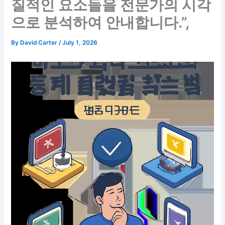
질적인 요소들을 전문가의 시각
으로 분석하여 안내합니다.”,
By
David Carter
/
July 1, 2026