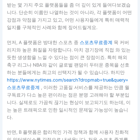
받는 몇 가지 주요 플랫폼들을 좀 더 깊이 있게 들여다보겠습
니다. 단순히 이름만 나열하는 것이 아니라, 각 플랫폼이 어떤
강점과 약점을 가지고 있고, 어떤 사용자들에게 특히 매력적
일지를 구체적인 사례와 함께 짚어드릴게요.
먼저, A 플랫폼은 방대한 스포츠 종
스포츠무료중계
목 커버
리지와 높은 화질을 자랑합니다. 마치 경기장에 직접 와 있는
듯한 생생함을 느낄 수 있다는 점이 큰 장점이죠. 특히 해외
축구 리그나 NBA와 같이 글로벌 팬덤이 두터운 종목을 선호
하는 분들에게는 최고의 선택지가 될 수 있습니다. 하지만
https://www.nytimes.com/search?dropmab=true&query=
스포츠무료중계
, 이러한 고품질 서비스를 제공하는 만큼 월
구독료가 다소 높은 편이라는 점은 분명 고려해야 할 부분입
니다. 실제로도 가끔씩 끊기는 현상이 보고되기도 하는데, 이
는 높은 트래픽으로 인한 일시적인 문제일 가능성이 높습니
다.
반면, B 플랫폼은 합리적인 가격 정책과 함께 사용자 친화적
인 인터페이스를 강점으로 내세웁니다. 처음 스포츠 중계를