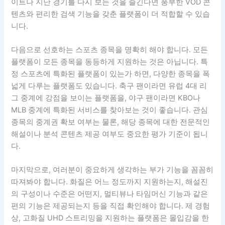
이트나 지난 경기를 다시 보는 것을 즐긴다면 풍부한 VOD 콘
텐츠와 편리한 검색 기능을 갖춘 플랫폼이 더 적합할 수 있습
니다.
다음으로 선호하는 스포츠 종목을 명확히 해야 합니다. 모든
플랫폼이 모든 종목을 동등하게 지원하는 것은 아닙니다. 특
정 스포츠에 특화된 플랫폼이 있는가 하면, 다양한 종목을 폭
넓게 다루는 플랫폼도 있습니다. 축구 팬이라면 유럽 4대 리
그 중계에 강점을 보이는 플랫폼을, 야구 팬이라면 KBO나
MLB 중계에 특화된 서비스를 찾아보는 것이 좋습니다. 관심
종목의 중계권 확보 여부는 물론, 해당 종목에 대한 전문적인
해설이나 분석 콘텐츠 제공 여부도 중요한 평가 기준이 됩니
다.
마지막으로, 여러분이 중요하게 생각하는 부가 기능을 꼼꼼히
따져봐야 합니다. 화질은 어느 정도까지 지원하는지, 해설진
의 구성이나 수준은 어떤지, 멀티뷰나 타임머신 기능과 같은
편의 기능은 제공되는지 등을 직접 확인해야 합니다. 제 경험
상, 고화질 UHD 스트리밍을 지원하는 플랫폼은 몰입감을 한