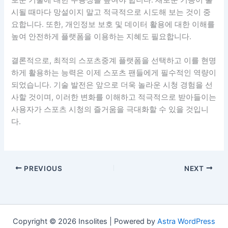
시될 때마다 망설이지 말고 적극적으로 시도해 보는 것이 중
요합니다. 또한, 개인정보 보호 및 데이터 활용에 대한 이해를
높여 안전하게 플랫폼을 이용하는 지혜도 필요합니다.
결론적으로, 최적의 스포츠중계 플랫폼을 선택하고 이를 현명
하게 활용하는 능력은 이제 스포츠 팬들에게 필수적인 역량이
되었습니다. 기술 발전은 앞으로 더욱 놀라운 시청 경험을 선
사할 것이며, 이러한 변화를 이해하고 적극적으로 받아들이는
사용자가 스포츠 시청의 즐거움을 극대화할 수 있을 것입니
다.
PREVIOUS
NEXT
Copyright © 2026 Insolites | Powered by
Astra WordPress